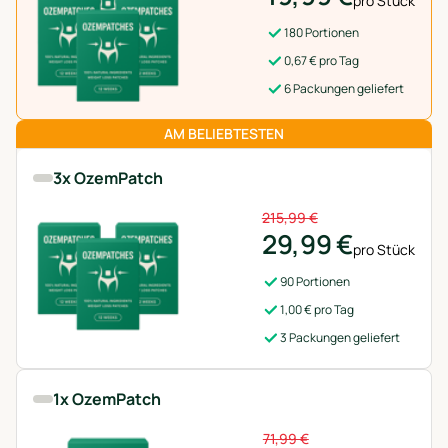
pro Stück
180 Portionen
0,67 € pro Tag
6 Packungen geliefert
AM BELIEBTESTEN
3x OzemPatch
215,99 €
29,99 €
pro Stück
90 Portionen
1,00 € pro Tag
3 Packungen geliefert
1x OzemPatch
71,99 €