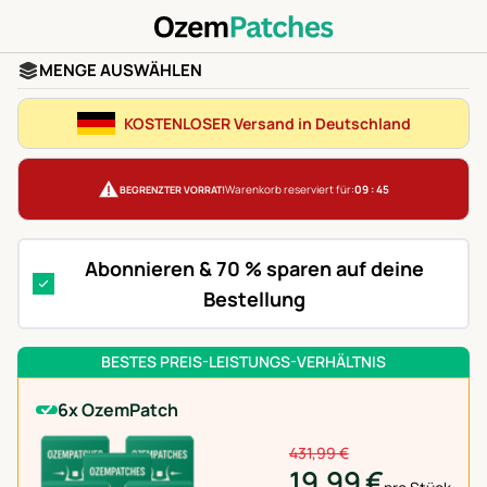
MENGE AUSWÄHLEN
KOSTENLOSER Versand in Deutschland
Warenkorb reserviert für:
09 : 45
BEGRENZTER VORRAT!
Abonnieren & 70 % sparen auf deine
Bestellung
BESTES PREIS-LEISTUNGS-VERHÄLTNIS
6x OzemPatch
431,99 €
19,99 €