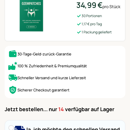
34,99 €
pro Stück
30 Portionen
1,17 € pro Tag
1 Packung geliefert
30-Tage-Geld-zurück-Garantie
100 % Zufriedenheit & Premiumqualität
Schneller Versand und kurze Lieferzeit
Sicherer Checkout garantiert
Jetzt bestellen... nur
14
verfügbar auf Lager
Ja, ich möchte den schnellen Versand