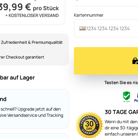
39,99 €
pro Stück
Kartennummer
+ KOSTENLOSER VERSAND
 Zufriedenheit & Premiumqualität
rer Checkout garantiert
bar auf Lager
Testen Sie es ri
and
 schnell? Upgrade jetzt auf den
30 TAGE GA
ive Versandservice und Tracking
Wenn du mit den 
dir eine 30-tägi
einfach unseren 