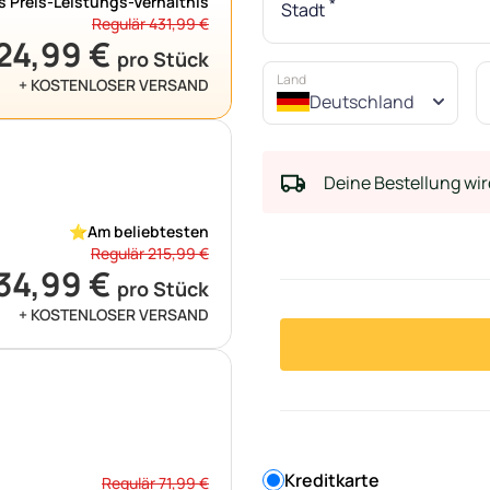
s Preis-Leistungs-Verhältnis
*
Stadt
Regulär 431,99 €
24,99 €
pro Stück
Land
+ KOSTENLOSER VERSAND
Deutschland
Deine Bestellung wir
⭐
Am beliebtesten
Regulär 215,99 €
34,99 €
pro Stück
+ KOSTENLOSER VERSAND
Kreditkarte
Regulär 71,99 €